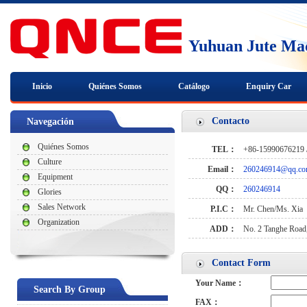
Yuhuan Jute Mac
Inicio
Quiénes Somos
Catálogo
Enquiry Car
Contacto
Navegación
Quiénes Somos
TEL：
+86-15990676219 
Culture
Email：
260246914@qq.c
Equipment
QQ：
260246914
Glories
Sales Network
P.I.C：
Mr. Chen/Ms. Xia
Organization
ADD：
No. 2 Tanghe Road,
Contact Form
Your Name：
Search By Group
FAX：