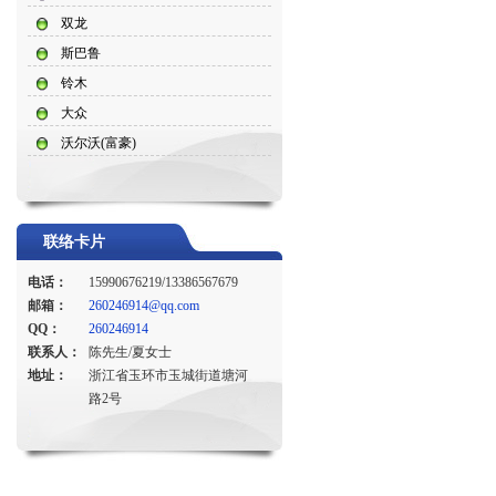
双龙
斯巴鲁
铃木
大众
沃尔沃(富豪)
联络卡片
电话：
15990676219/13386567679
邮箱：
260246914@qq.com
QQ：
260246914
联系人：
陈先生/夏女士
地址：
浙江省玉环市玉城街道塘河
路2号