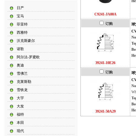
He
日产
C9241-JA00A
宝马
订购
菲亚特
球
CV
西雅特
No
沃克斯豪尔
To
讴歌
Bo
He
阿尔法-罗蜜欧
39241-10E26
奥迪
订购
球
雪佛兰
CV
克莱斯勒
No
雪铁龙
Wh
大宇
To
Bo
大发
He
39241-50A29
福特
本田
现代