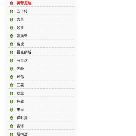
英菲尼迪
五十铃
吉普
起亚
蓝旗亚
路虎
雷克萨斯
马自达
奔驰
迷你
三菱
欧宝
标致
丰田
保时捷
雷诺
斯柯达