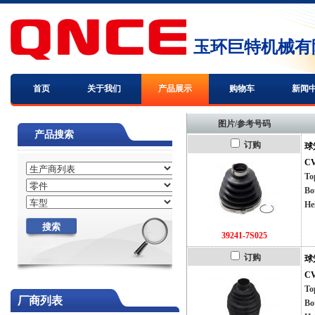
玉环巨特机械有
首页
关于我们
产品展示
购物车
新闻
图片/参考号码
产品搜索
订购
球
CV
To
Bo
He
39241-7S025
订购
球
CV
To
厂商列表
Bo